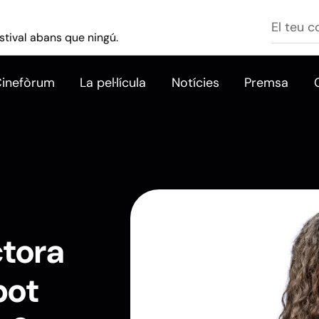
stival abans que ningú.
Cinefòrum
La pel·lícula
Notícies
Premsa
ctora
pot