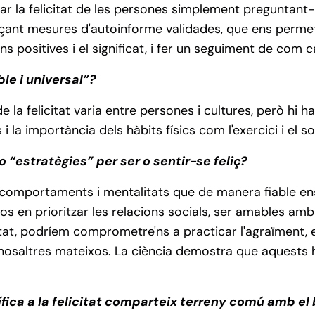
rar la felicitat de les persones simplement pregunta
nçant mesures d'autoinforme validades, que ens perme
s positives i el significat, i fer un seguiment de com c
able i universal”?
e la felicitat varia entre persones i cultures, però hi
s i la importància dels hàbits físics com l'exercici i el 
 o “estratègies” per ser o sentir-se feliç?
 comportaments i mentalitats que de manera fiable ens 
en prioritzar les relacions socials, ser amables amb
tat, podríem comprometre'ns a practicar l'agraïment, e
osaltres mateixos. La ciència demostra que aquests h
ífica a la felicitat comparteix terreny comú amb e