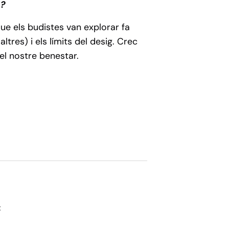
s?
ue els budistes van explorar fa
tres) i els límits del desig. Crec
el nostre benestar.
C