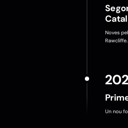
Segon
Catal
Noves pel
Rawcliffe.
20
Prime
Un nou fo