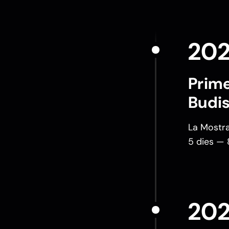
20
Prime
Budis
La Mostra
5 dies — 
20