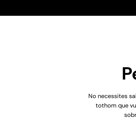
P
No necessites sab
tothom que vul
sob