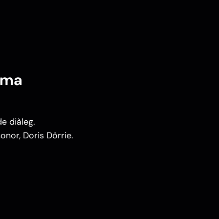
ema
e diàleg.
onor, Doris Dörrie.