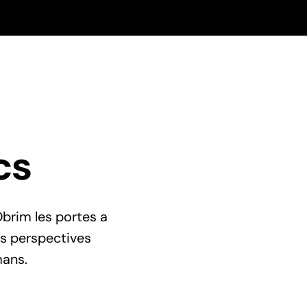
cs
Obrim les portes a
ts perspectives
ans.