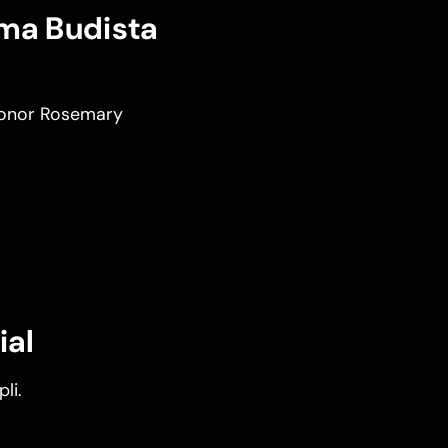
ema Budista
'honor Rosemary
ial
li.