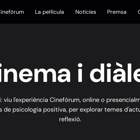
Cinefòrum
La pel·lícula
Notícies
Premsa
inema i diàl
qui: viu l'experiència Cinefórum, online o presenci
 de psicologia positiva, per explorar temes d'actua
reflexió.