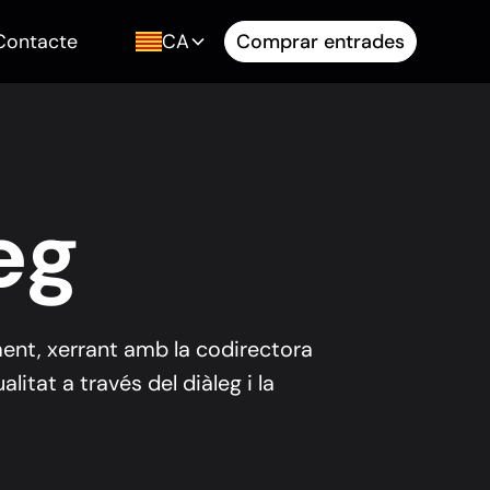
Contacte
CA
Comprar entrades
eg
alment, xerrant amb la codirectora
litat a través del diàleg i la